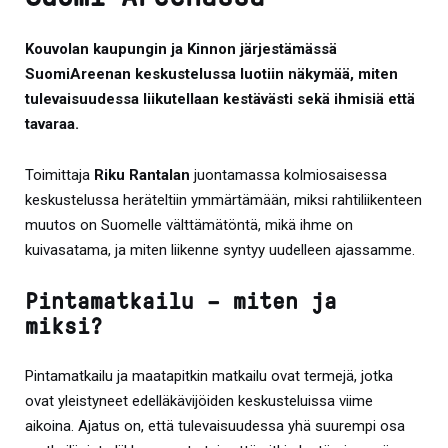
Kouvolan kaupungin ja Kinnon järjestämässä
SuomiAreenan keskustelussa luotiin näkymää, miten
tulevaisuudessa liikutellaan kestävästi sekä ihmisiä että
tavaraa.
Toimittaja
Riku Rantalan
juontamassa kolmiosaisessa
keskustelussa heräteltiin ymmärtämään, miksi rahtiliikenteen
muutos on Suomelle välttämätöntä, mikä ihme on
kuivasatama, ja miten liikenne syntyy uudelleen ajassamme.
Pintamatkailu – miten ja
miksi?
Pintamatkailu ja maatapitkin matkailu ovat termejä, jotka
ovat yleistyneet edelläkävijöiden keskusteluissa viime
aikoina. Ajatus on, että tulevaisuudessa yhä suurempi osa