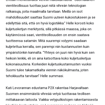
vientiteollisuus tuottaa juuri niitä vihreän teknologian
ratkaisuja, joita maailmalla tarvitaan. Meillä on isot
mahdollisuudet saattaa Suomi uuteen kukoistukseen ja se
edellyttää sitä, että on hyvä logistiikka.” Helle korosti koko
kuljetusketjun merkitystä, sillä pitkässä maassa, joka on
käytännössä saari, vientiteollisuuden on ensin saatava
tuotteensa satamiin. Mitä suurempi volyymi saadaan
kuljetettua kerralla, sen parempi niin kustannusten kuin
ympäristönkin kannalta. ”Yhteys on juuri niin hyvä kuin sen
heikoin lenkki, eli on aina katsottava koko kuljetusketjua
kokonaisuutena. Korkeiden kuljetuskustannusten vuoksi
Suomi tulee takamatkalta viennin näkökulmasta, joten
tehokkuutta tarvitaan” Helle summasi.
Kati Levorannan edustama P2X rakentaa Harjavaltaan
Suomen ensimmäistä vihreää vetyä tuottavaa teollisen
mittakaavan laitosta. Vaikka vetyputkistojen rakentamisesta