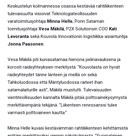
Keskustelun kolmannessa osassa kestävää rahtiliikenteen
tulevaisuutta visioivat Teknologiateollisuuden
varatoimitusjohtaja
Minna Helle
, Porin Sataman
toimitusjohtaja
Vesa Mäkilä
, P2X Solutionsin COO
Kati
Levoranta
sekä Kouvola Innovationin logistiikka-asiantuntija
Jonna Paasonen
.
Vesa Mäkilä piti kuivasatamaa hienona pelinavauksena ja
korosti raideyhteyksien merkitystä. ”Kouvolasta on hyvät
raideyhteydet tänne länteen ja meillä on sekä
Tahkoluodossa että Mäntyluodossa raiteet ihan
satamalaiturille asti”, Mäkilä muistutti. Tulevaisuuden
vientiteollisuuden kannalta Mäkilä pitää polttoainekysymystä
merkittävimpänä tekijänä. ”Liikenteen renessanssi tulee
varmasti polttoaineen kautta.”
Minna Helle kuvasi kestävämmän rahtiliikenteen kehittämistä
erittäin merkittäväksi viennin näkökulmasta. ”Suomalainen