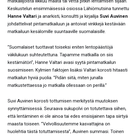
matkailijoista liikkuu maata tai vettä pitkin lentämisen sijaan.
Keskustelun ensimmäisessä osiossa Lähiömutsina tunnettu
Hanne Valtari
ja anarkisti, konsultti ja kirjailija
Suvi Auvinen
johdattelivat pintamatkailuun ja antoivat vinkkejä kestävään
matkailuun kesälomille suuntaaville suomalaisille.
”Suomalaiset tuottavat toiseksi eniten lentopäästöjä
väkilukuun suhteutettuna. Tapamme matkailla on siis
kestämätön”, Hanne Valtari avasi syytä pintamatkailun
suosimiseen. Kylmien faktojen lisäksi Valtari korosti hitaasti
matkailun hyviä puolia. ”Pidän siitä, miten junalla
matkustettaessa jo matkalla ollessaan on perillä.”
Suvi Auvinen korosti tottumisen merkitystä muutoksen
synnyttämisessä. Seuraava sukupolvi on totutettava siihen,
että lentäminen ei ole ainoa tai edes ensisijainen tapa siirtyä
maasta toiseen. ”Velvollisuutemme kasvattajina on
huolehtia tästä totuttamisesta”, Auvinen summasi. Toinen