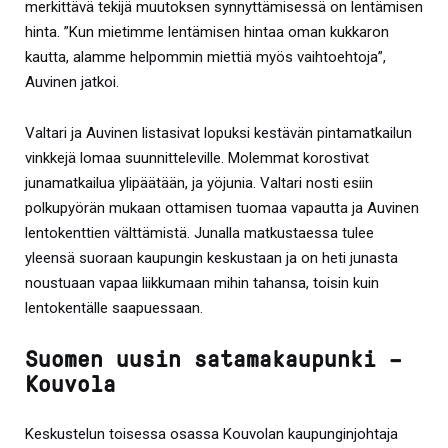
merkittävä tekijä muutoksen synnyttämisessä on lentämisen
hinta. ”Kun mietimme lentämisen hintaa oman kukkaron
kautta, alamme helpommin miettiä myös vaihtoehtoja”,
Auvinen jatkoi.
Valtari ja Auvinen listasivat lopuksi kestävän pintamatkailun
vinkkejä lomaa suunnitteleville. Molemmat korostivat
junamatkailua ylipäätään, ja yöjunia. Valtari nosti esiin
polkupyörän mukaan ottamisen tuomaa vapautta ja Auvinen
lentokenttien välttämistä. Junalla matkustaessa tulee
yleensä suoraan kaupungin keskustaan ja on heti junasta
noustuaan vapaa liikkumaan mihin tahansa, toisin kuin
lentokentälle saapuessaan.
Suomen uusin satamakaupunki –
Kouvola
Keskustelun toisessa osassa Kouvolan kaupunginjohtaja