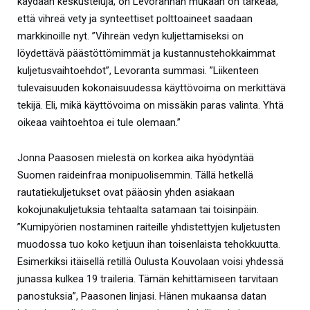
käydään keskusteluja, on Levorannan mukaan on tärkeää,
että vihreä vety ja synteettiset polttoaineet saadaan
markkinoille nyt. ”Vihreän vedyn kuljettamiseksi on
löydettävä päästöttömimmät ja kustannustehokkaimmat
kuljetusvaihtoehdot”, Levoranta summasi. ”Liikenteen
tulevaisuuden kokonaisuudessa käyttövoima on merkittävä
tekijä. Eli, mikä käyttövoima on missäkin paras valinta. Yhtä
oikeaa vaihtoehtoa ei tule olemaan.”
Jonna Paasosen mielestä on korkea aika hyödyntää
Suomen raideinfraa monipuolisemmin. Tällä hetkellä
rautatiekuljetukset ovat pääosin yhden asiakaan
kokojunakuljetuksia tehtaalta satamaan tai toisinpäin.
”Kumipyörien nostaminen raiteille yhdistettyjen kuljetusten
muodossa tuo koko ketjuun ihan toisenlaista tehokkuutta.
Esimerkiksi itäisellä retillä Oulusta Kouvolaan voisi yhdessä
junassa kulkea 19 traileria. Tämän kehittämiseen tarvitaan
panostuksia”, Paasonen linjasi. Hänen mukaansa datan