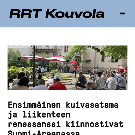
Skip
to
content
Ensimmäinen kuivasatama
ja liikenteen
renessanssi kiinnostivat
Suomi-Areenassa