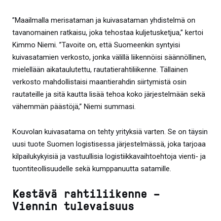
”Maailmalla merisataman ja kuivasataman yhdistelmä on
tavanomainen ratkaisu, joka tehostaa kuljetusketjua,” kertoi
Kimmo Niemi. ”Tavoite on, että Suomeenkin syntyisi
kuivasatamien verkosto, jonka välillä liikennöisi säännöllinen,
mielellään aikataulutettu, rautatierahtiliikenne. Tällainen
verkosto mahdollistaisi maantierahdin siirtymistä osin
rautateille ja sitä kautta lisää tehoa koko järjestelmään sekä
vähemmän päästöjä,” Niemi summasi.
Kouvolan kuivasatama on tehty yrityksiä varten. Se on täysin
uusi tuote Suomen logistisessa järjestelmässä, joka tarjoaa
kilpailukykyisiä ja vastuullisia logistiikkavaihtoehtoja vienti- ja
tuontiteollisuudelle sekä kumppanuutta satamille.
Kestävä rahtiliikenne –
Viennin tulevaisuus