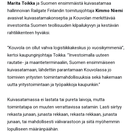
Marita Toikka
ja Suomen ensimmäistä kuivasatamaa
hallinnoivan Railgate Finlandin toimitusjohtaja
Kimmo Niemi
avasivat kuivasatamakonseptia ja Kouvolan merkittävää
investointia Suomen teollisuuden kilpailukyvyn ja kestävän
rahtiliikenteen hyväksi.
”Kouvola on ollut vahva logistiikkakeskus jo vuosikymmeniä”,
kertoi kaupunginjohtaja Toikka. ”Investoimalla uuteen
rautatie- ja maantieterminaaliin, Suomen ensimmäiseen
kuivasatamaan, lähdettiin parantamaan Kouvolassa jo
toimivien yritysten toimintamahdollisuuksia sekä hakemaan
uutta yritystoimintaan ja työpaikkoja kaupunkiin.”
Kuivasatamassa ei lastata tai pureta laivoja, mutta
toimintatapa on muuten verrattavissa satamiin. Lasti siirtyy
rekasta junaan, junasta rekkaan, rekasta rekkaan, junasta
junaan, tai mahdollisesti välivarastoon ja siitä myöhemmin
lopulliseen määränpäähän.