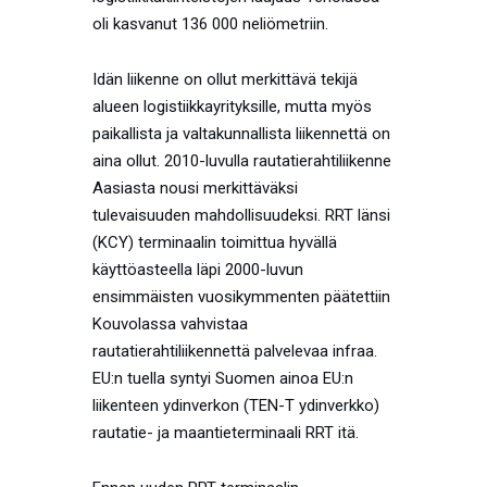
oli kasvanut 136 000 neliömetriin.
Idän liikenne on ollut merkittävä tekijä
alueen logistiikkayrityksille, mutta myös
paikallista ja valtakunnallista liikennettä on
aina ollut. 2010-luvulla rautatierahtiliikenne
Aasiasta nousi merkittäväksi
tulevaisuuden mahdollisuudeksi. RRT länsi
(KCY) terminaalin toimittua hyvällä
käyttöasteella läpi 2000-luvun
ensimmäisten vuosikymmenten päätettiin
Kouvolassa vahvistaa
rautatierahtiliikennettä palvelevaa infraa.
EU:n tuella syntyi Suomen ainoa EU:n
liikenteen ydinverkon (TEN-T ydinverkko)
rautatie- ja maantieterminaali RRT itä.