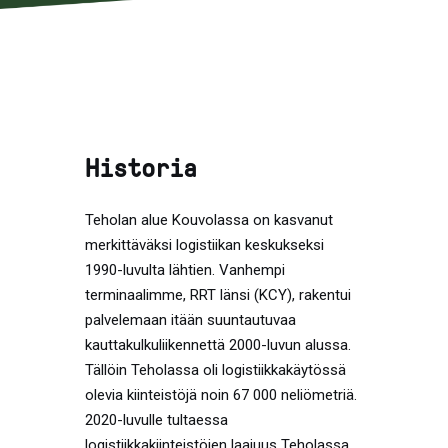
Historia
Teholan alue Kouvolassa on kasvanut
merkittäväksi logistiikan keskukseksi
1990-luvulta lähtien. Vanhempi
terminaalimme, RRT länsi (KCY), rakentui
palvelemaan itään suuntautuvaa
kauttakulkuliikennettä 2000-luvun alussa.
Tällöin Teholassa oli logistiikkakäytössä
olevia kiinteistöjä noin 67 000 neliömetriä.
2020-luvulle tultaessa
logistiikkakiinteistöjen laajuus Teholassa