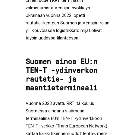
Ennen uuden RRT terminaalin
valmistumista Venäjän hyökkäys
Ukrainaan vuonna 2022 lopetti
rautatieliikenteen Suomen ja Venäjän rajan
yli. Kouvolassa logistiikkatoimijat olivat
täysin uudessa tilanteessa.
Suomen ainoa EU:n
TEN-T -ydinverkon
rautatie- ja
maantieterminaali
Vuonna 2023 avattu RRT itä kuuluu
Suomessa ainoana sisämaan
terminaalina EU:n TEN-T -ydinverkkoon.
TEN-T -verkko (Trans European Network)
kattaa kaikki liikennemuodot: lento-, meri-,